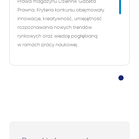
Prawa magazynu Dziennik Gazeta
Prawna. Kryteria konkursu obejmowały
innowacje, kreatywność, umiejętność
rozpoznawania nowych trendów
rynkowych oraz wiedzę pogłębianą
w ramach pracy naukowej.
Anna jest uznana za specjalistę
w dziedzinie prawa geologicznego
i górniczego oraz ochrony środowiska.
Powody wskazują między innymi, że:
„Dynamiczne zmiany na tym rynku
wymagają jej ciągłego kształcenia
i otwartości. Wspiera największe
międzynarodowe i polskie spółki
wydobywcze. Uczestniczyła w pierwszych