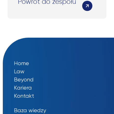
Powrót do zespołu
polskich procesach pozyskiwania koncesji
na poszukiwanie gazu łupkowego.”
Home
Law
Beyond
Kariera
Kontakt
Baza wiedzy