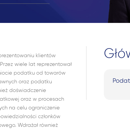
Głó
rezentowaniu klientów
rzez wiele lat reprezentował
iocie podatku od towarów
Podat
awnych oraz podatku
ież doświadczenie
atkowej oraz w procesach
ch na celu ograniczenie
owiedzialności członków
owego. Wdrażał również