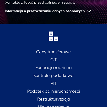
(kontaktu z Tobą) przed cofnięciem zgody.
Informacja o przetwarzaniu danych osobowych
Ceny transferowe
CIT
Fundacja rodzinna
Kontrole podatkowe
PIT
Podatek od nieruchomości
Restrukturyzacja
Ulgi podatkowe