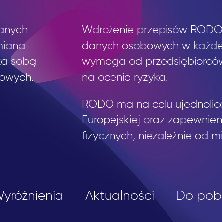
danych
Wdrożenie przepisów RODO 
miana
danych osobowych w każdej 
 za sobą
wymaga od przedsiębiorców
bowych.
na ocenie ryzyka.
RODO ma na celu ujednolicen
Europejskiej oraz zapewni
fizycznych, niezależnie od m
yróżnienia
Aktualności
Do pob