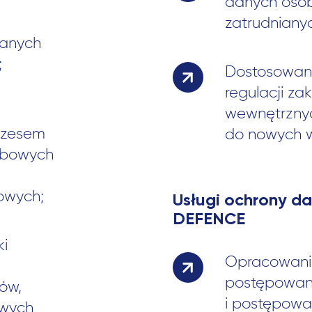
danych oso
zatrudnianyc
danych
;
Dostosowani
regulacji z
wewnętrznyc
ezesem
do nowych w
obowych
owych;
Usługi ochrony 
DEFENCE
ki
Opracowanie
postępowani
ów,
i postępow
owych