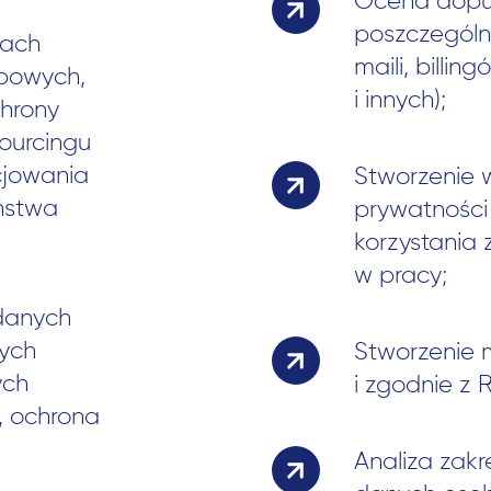
Ocena dopus
poszczególn
tach
maili, billi
bowych,
i innych);
chrony
ourcingu
jowania
Stworzenie 
ństwa
prywatności 
korzystania 
w pracy;
 danych
ych
Stworzenie 
ych
i zgodnie z
, ochrona
Analiza zak