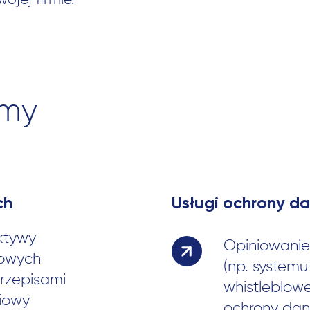
jej firmie.
my
ch
Usługi ochrony d
ktywy
Opiniowanie
owych
(np. systemu
rzepisami
whistleblow
iowy
ochrony da