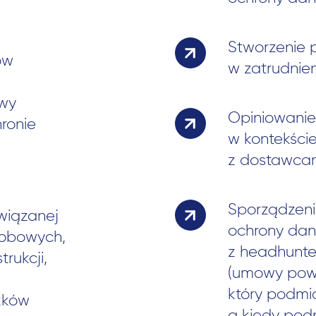
Stworzenie p
ów
w zatrudnien
ywy
Opiniowanie
ronie
w kontekście
z dostawcam
Sporządzeni
wiązanej
Szukaj:
ochrony dan
sobowych,
z headhunte
trukcji,
(umowy powi
który podmio
zków