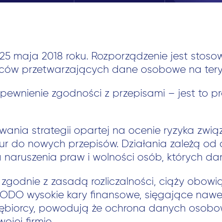
5 maja 2018 roku. Rozporządzenie jest stosow
ców przetwarzających dane osobowe na teryto
ewnienie zgodności z przepisami – jest to pr
nia strategii opartej na ocenie ryzyka zwi
 do nowych przepisów. Działania zależą od ch
 naruszenia praw i wolności osób, których da
e, zgodnie z zasadą rozliczalności, ciąży obo
RODO wysokie kary finansowe, sięgające nawe
iębiorcy, powodują że ochrona danych osobo