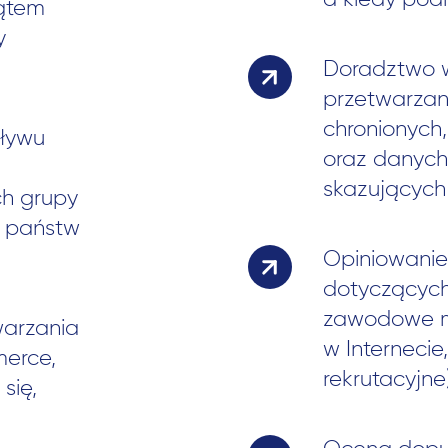
a kiedy pod
ątem
y
Doradztwo w
przetwarzan
chronionych
pływu
oraz danyc
skazujących
h grupy
o państw
Opiniowanie
dotyczących
zawodowe me
warzania
w Interneci
merce,
rekrutacyjne)
się,