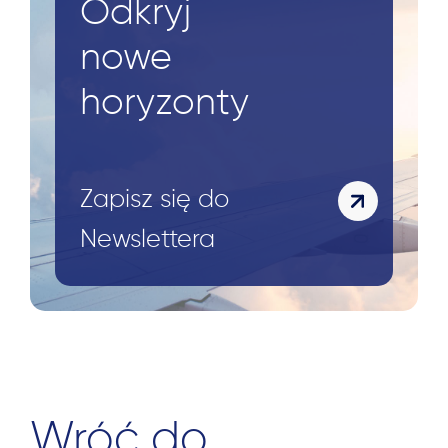
Odkryj
nowe
horyzonty
Zapisz się do
Newslettera
Wróć do