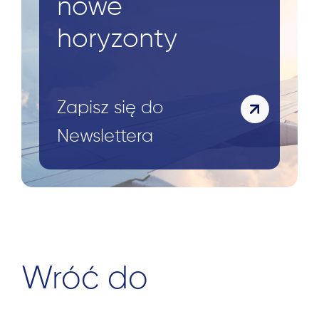
nowe
horyzonty
Zapisz się do
Newslettera
Wróć do