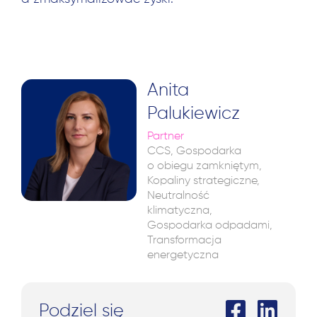
Anita
Palukiewicz
Partner
CCS, Gospodarka
o obiegu zamkniętym,
Kopaliny strategiczne,
Neutralność
klimatyczna,
Gospodarka odpadami,
Transformacja
energetyczna
Podziel się