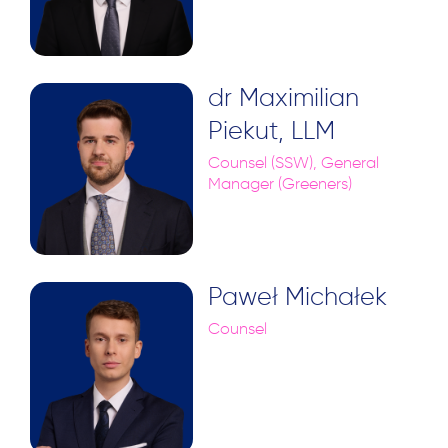
dr Maximilian
Piekut, LLM
Counsel (SSW), General
Manager (Greeners)
Paweł Michałek
Counsel