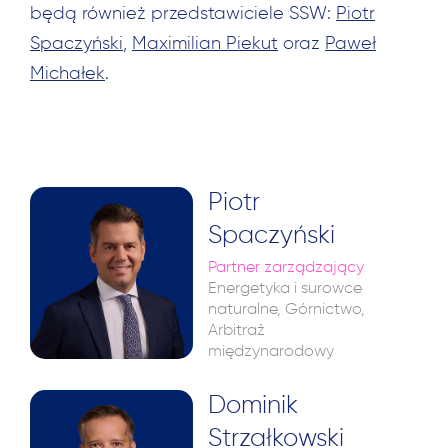
będą również przedstawiciele SSW:
Piotr
Spaczyński
,
Maximilian Piekut
oraz
Paweł
Michałek
.
Piotr
Spaczyński
Partner zarządzający
Energetyka i surowce
naturalne, Górnictwo,
Arbitraż
międzynarodowy
Dominik
Strzałkowski
Szukaj: