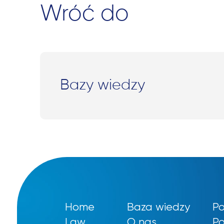
Wróć do
Bazy wiedzy
Home
Baza wiedzy
Po
Law
O nas
Po