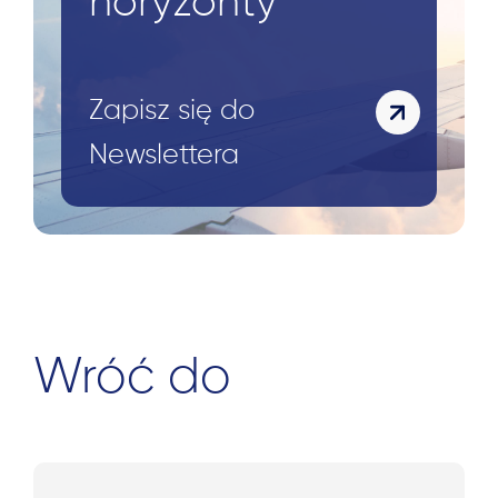
horyzonty
Zapisz się do
Newslettera
Wróć do