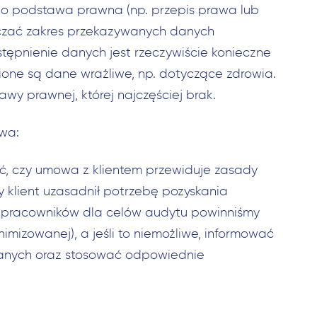
tego podstawa prawna (np. przepis prawa lub
iczać zakres przekazywanych danych
tępnienie danych jest rzeczywiście konieczne
nione są dane wrażliwe, np. dotyczące zdrowia.
y prawnej, której najczęściej brak.
twa:
ć, czy umowa z klientem przewiduje zasady
 klient uzasadnił potrzebę pozyskania
e pracowników dla celów audytu powinniśmy
mizowanej), a jeśli to niemożliwe, informować
anych oraz stosować odpowiednie
Szukaj: