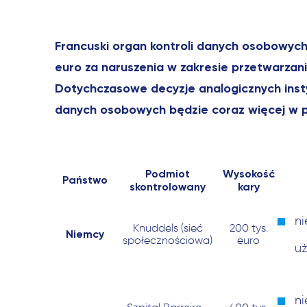
Francuski organ kontroli danych osobowych
euro za naruszenia w zakresie przetwarzan
Dotychczasowe decyzje analogicznych instyt
danych osobowych będzie coraz więcej w pa
Podmiot
Wysokość
Państwo
skontrolowany
kary
n
Knuddels (sieć
200 tys.
Niemcy
społecznościowa)
euro
uż
ni