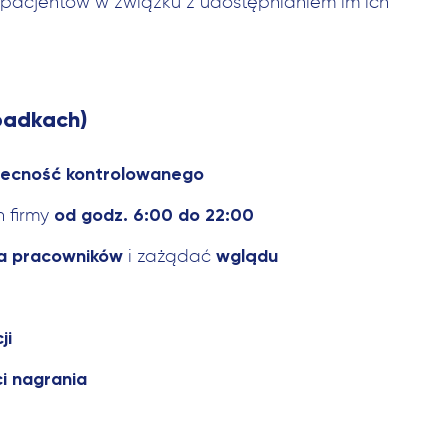
pacjentów w związku z udostępnianiem im ich
padkach)
becność kontrolowanego
od godz. 6:00 do 22:00
n firmy
ia pracowników
wglądu
i zażądać
ji
i nagrania