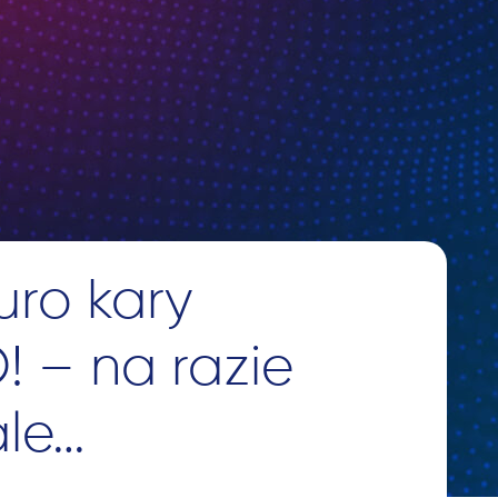
uro kary
 – na razie
ale…