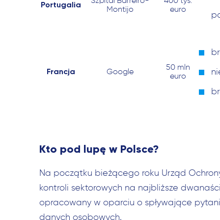
Szpital Barreiro-
400 tys.
Portugalia
Montijo
euro
p
br
50 mln
Francja
n
Google
euro
br
Kto pod lupę w Polsce?
Na początku bieżącego roku Urząd Ochron
kontroli sektorowych na najbliższe dwanaśc
opracowany w oparciu o spływające pytania,
danych osobowych.