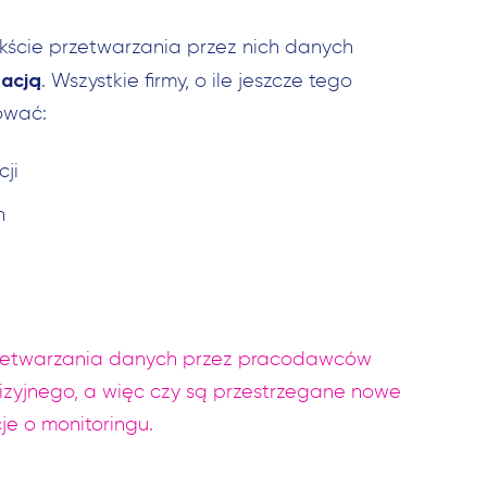
kście przetwarzania przez nich danych
tacją
. Wszystkie firmy, o ile jeszcze tego
kować:
ji
h
Szukaj:
zetwarzania danych przez pracodawców
izyjnego, a więc czy są przestrzegane nowe
je o monitoringu.