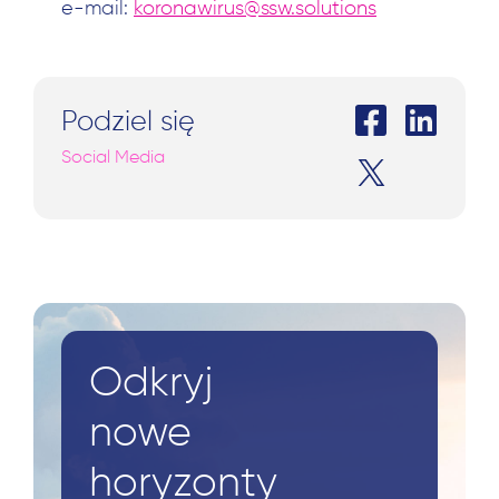
e-mail:
koronawirus@ssw.solutions
Podziel się
Social Media
Odkryj
nowe
horyzonty