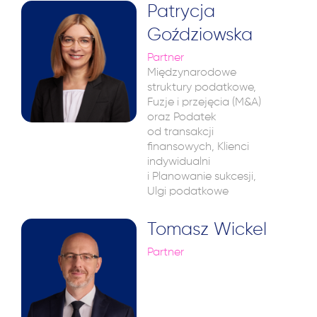
Patrycja
Goździowska
Partner
Międzynarodowe
struktury podatkowe,
Fuzje i przejęcia (M&A)
oraz Podatek
od transakcji
finansowych, Klienci
indywidualni
i Planowanie sukcesji,
Ulgi podatkowe
Tomasz Wickel
Partner