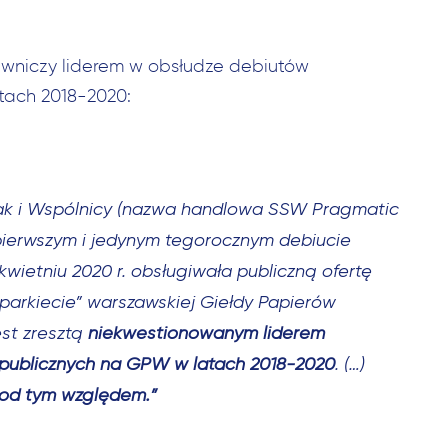
awniczy liderem w obsłudze debiutów
tach 2018-2020:
iak i Wspólnicy (nazwa handlowa SSW Pragmatic
pierwszym i jedynym tegorocznym debiucie
wietniu 2020 r. obsługiwała publiczną ofertę
parkiecie” warszawskiej Giełdy Papierów
est zresztą
niekwestionowanym liderem
t publicznych na GPW w latach 2018-2020
. (…)
pod tym względem.”