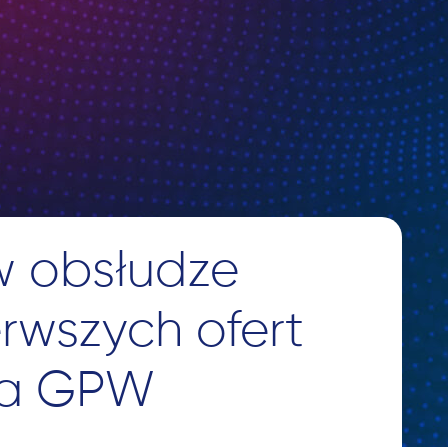
w obsłudze
erwszych ofert
na GPW