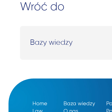
Wróć do
Bazy wiedzy
Home
Baza wiedzy
Po
Law
O nas
Po