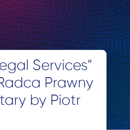
Legal Services”
n Radca Prawny
ary by Piotr