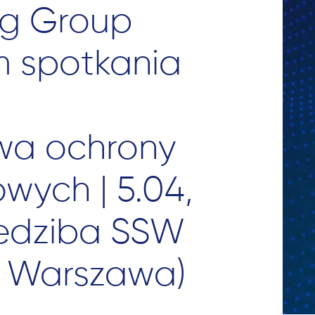
ng Group
m spotkania
wa ochrony
ych | 5.04,
siedziba SSW
, Warszawa)