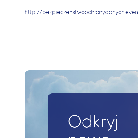
http://bezpieczenstwoochronydanych.even
Odkryj