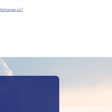
tshaper.pl/
Szukaj: