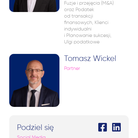
Fuzje i przejęcia (M&A)
oraz Podatek
od transakcji
finansowych, Klienci
indywidualni
i Planowanie sukcesji,
Ulgi podatkowe
Tomasz Wickel
Partner
Podziel się
Social Media