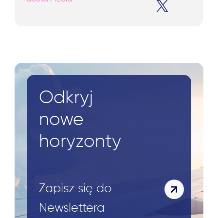
Odkryj
nowe
horyzonty
Zapisz się do
Newslettera