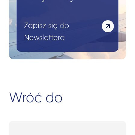
Szukaj:
Zapisz się do
Newslettera
Wróć do