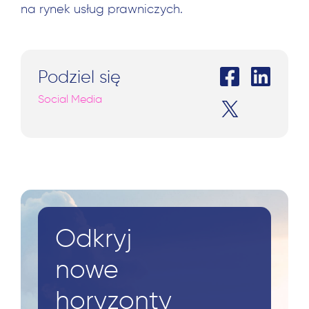
na rynek usług prawniczych.
Podziel się
Social Media
Odkryj
nowe
horyzonty