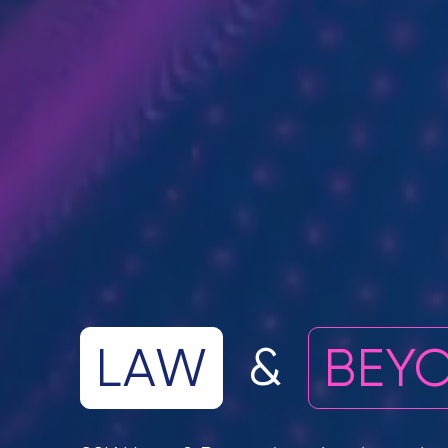
&
LAW
BEY